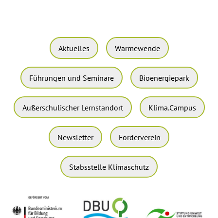
Aktuelles
Wärmewende
Führungen und Seminare
Bioenergiepark
Außerschulischer Lernstandort
Klima.Campus
Newsletter
Förderverein
Stabsstelle Klimaschutz