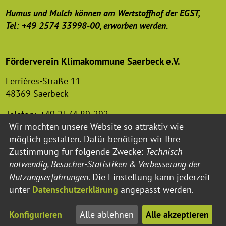
Humus und Mulch können am Wertstoffhof der EGST,
Tel: +49 2574 33998-00, erworben werden.
Förderverein Klimakommune Saerbeck e.V.
Ferrières-Straße 11
48369 Saerbeck
Telefon:
+49 2574 89-292
Wir möchten unsere Website so attraktiv wie
Email:
foerderverein-klimakommune@saerbeck.de
möglich gestalten. Dafür benötigen wir Ihre
Zustimmung für folgende Zwecke:
Technisch
notwendig, Besucher-Statistiken & Verbesserung der
Nutzungserfahrungen
. Die Einstellung kann jederzeit
unter
Datenschutzerklärung
angepasst werden.
Impressum
Datenschutzerklärung
Barrierefreiheit
Konfigurieren
Alle ablehnen
Alle akzeptieren
© Saerbeck 2023