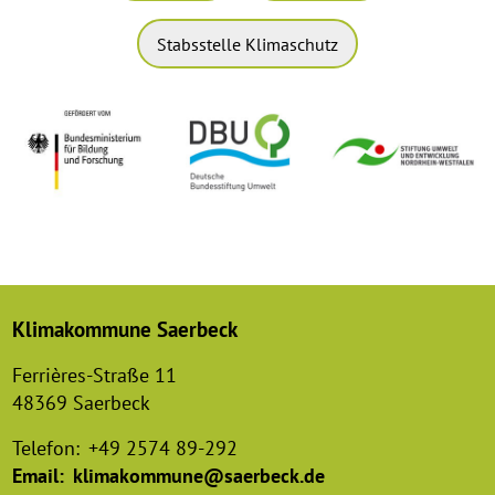
Stabsstelle Klimaschutz
Klimakommune Saerbeck
Ferrières-Straße 11
48369 Saerbeck
Telefon:
+49 2574 89-292
Email:
klimakommune@saerbeck.de