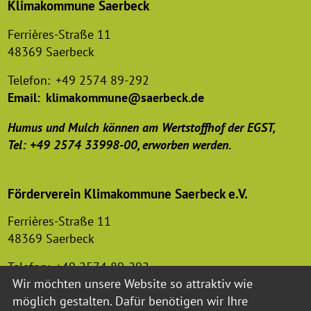
Klimakommune Saerbeck
Ferrières-Straße 11
48369 Saerbeck
Telefon:
+49 2574 89-292
Email:
klimakommune@saerbeck.de
Humus und Mulch können am Wertstoffhof der EGST,
Tel: +49 2574 33998-00, erworben werden.
Förderverein Klimakommune Saerbeck e.V.
Ferrières-Straße 11
48369 Saerbeck
Telefon:
+49 2574 89-292
Wir möchten unsere Website so attraktiv wie
Email:
foerderverein-klimakommune@saerbeck.de
möglich gestalten. Dafür benötigen wir Ihre