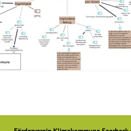
Förderverein Klimakommune Saerbeck e