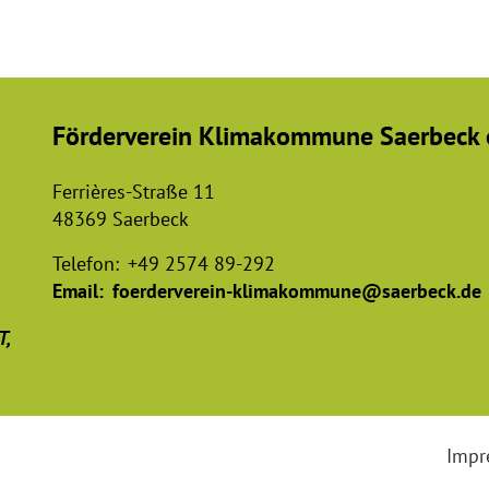
Förderverein Klimakommune Saerbeck e
Ferrières-Straße 11
48369 Saerbeck
Telefon:
+49 2574 89-292
Email:
foerderverein-klimakommune@saerbeck.de
T,
Impr