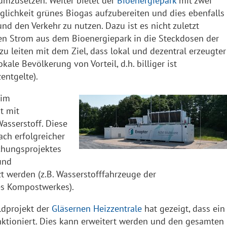
 umzusetzen. Weiter bietet der
Bioenergiepark
mit zwei
lichkeit grünes Biogas aufzubereiten und dies ebenfalls
d den Verkehr zu nutzen. Dazu ist es nicht zuletzt
nen Strom aus dem Bioenergiepark in die Steckdosen der
u leiten mit dem Ziel, dass lokal und dezentral erzeugter
kale Bevölkerung von Vorteil, d.h. billiger ist
entgelte).
im
t mit
asserstoff. Diese
ach erfolgreicher
chungsprojektes
und
 werden (z.B. Wasserstofffahrzeuge der
s Kompostwerkes).
dprojekt der
Gläsernen Heizzentrale
hat gezeigt, dass ein
ktioniert. Dies kann erweitert werden und den gesamten