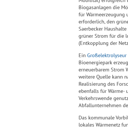
Mobilität) erfolgreich
Biogasanlagen die Mög
für Wärmeerzeugung un
erforderlich, den grü
Saerbecker Haushalte z
grüner Strom für die lo
(Entkopplung der Netz
Ein
Großelektrolyseur
Bioenergiepark erzeug
erneuerbarem Strom W
weitere Quelle kann n
Realisierung des Fors
ebenfalls für Wärme- 
Verkehrswende genutzt
Abfallunternehmen de
Das kommunale Vorbil
lokales Wärmenetz fun