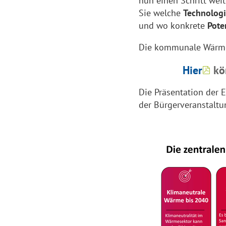
nun einen Schritt weit
Sie welche
Technolog
und wo konkrete
Pote
Die kommunale Wärme
Hier
kön
Die Präsentation der 
der Bürgerveranstalt