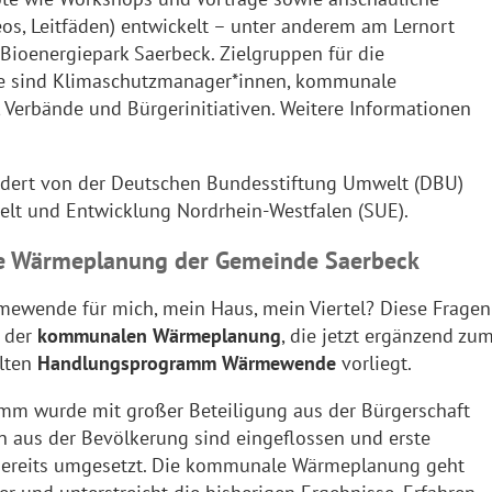
eos, Leitfäden) entwickelt – unter anderem am Lernort
Bioenergiepark Saerbeck. Zielgruppen für die
e sind Klimaschutzmanager*innen, kommunale
, Verbände und Bürgerinitiativen. Weitere Informationen
ördert von der Deutschen Bundesstiftung Umwelt (DBU)
elt und Entwicklung Nordrhein-Westfalen (SUE).
e Wärmeplanung der Gemeinde Saerbeck
mewende für mich, mein Haus, mein Viertel? Diese Fragen
t der
kommunalen Wärmeplanung
, die jetzt ergänzend zu
elten
Handlungsprogramm Wärmewende
vorliegt.
m wurde mit großer Beteiligung aus der Bürgerschaft
en aus der Bevölkerung sind eingeflossen und erste
reits umgesetzt. Die kommunale Wärmeplanung geht