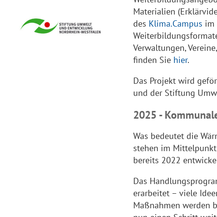
Materialien (Erklärvid
des
Klima.Campus
im 
Weiterbildungsformat
Verwaltungen, Vereine
finden Sie
hier
.
Das Projekt wird gef
und der Stiftung Umw
2025 - Kommunal
Was bedeutet die Wär
stehen im Mittelpunk
bereits 2022 entwick
Das Handlungsprogram
erarbeitet – viele Ide
Maßnahmen werden be